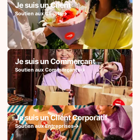
Je suis un Client
Soutien aux Clients
Je suis un Commerçant
Soutien aux Commerçants
Je suis un Client Corporatif
Soutien aux Entreprises