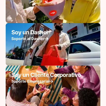
Soy un Dasher
Soporte al Dasher
Soy un Cliente Corporativo
Soporte Empresarial