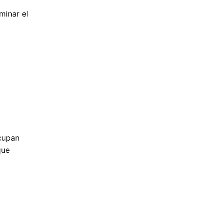
minar el
ocupan
que