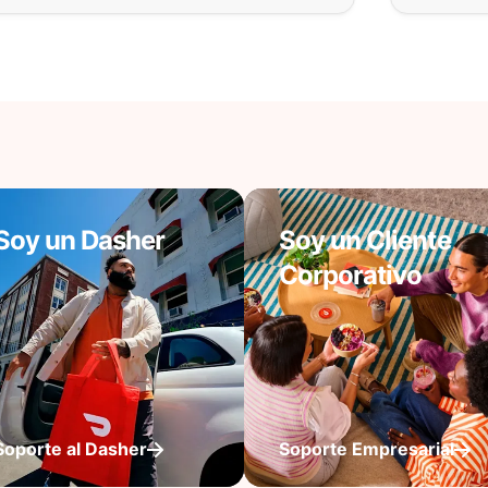
Soy un Dasher
Soy un Cliente
Corporativo
Soporte al Dasher
Soporte Empresarial