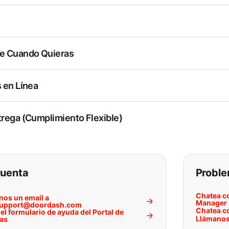
l
e Cuando Quieras
 en Línea
rega (Cumplimiento Flexible)
o puede encontrar lo que está
cuenta
Proble
Chatea co
nos un email a
Manager
upport@doordash.com
Chatea co
 el formulario de ayuda del Portal de
Llámanos
as