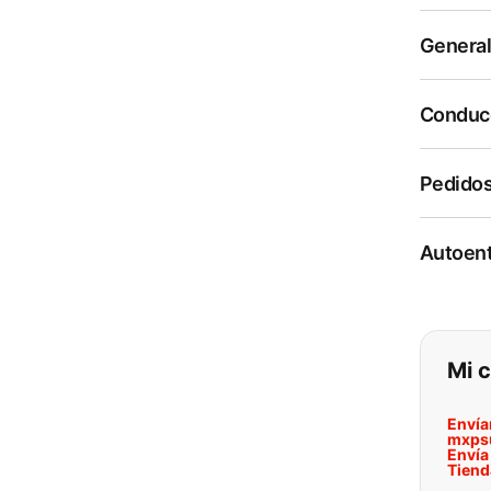
Genera
Conduc
Pedidos
Autoent
Si n
Mi 
Envía
mxps
Envía
Tiend