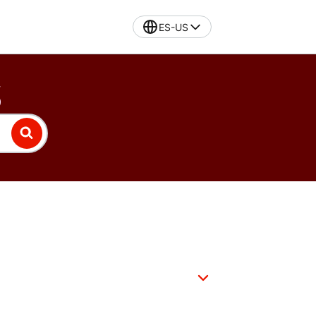
ES-US
S