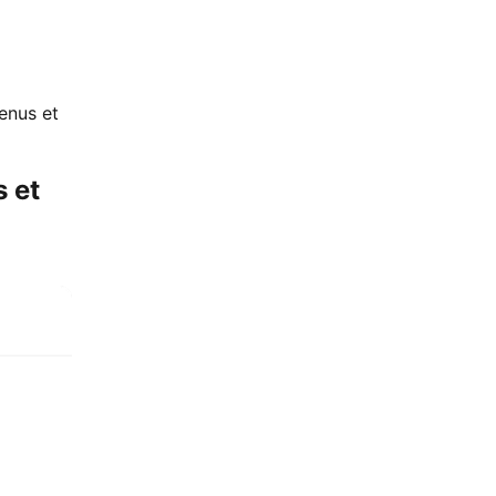
menus et
s et