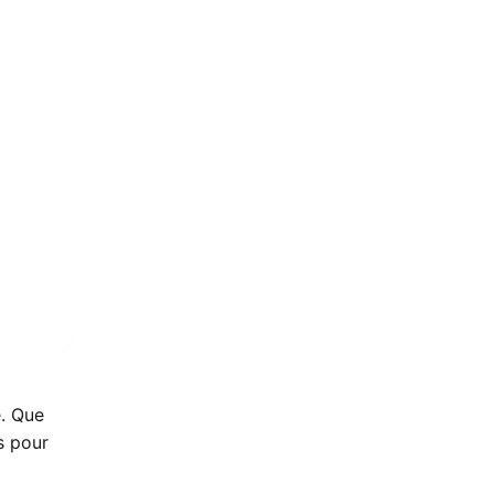
e. Que
s pour