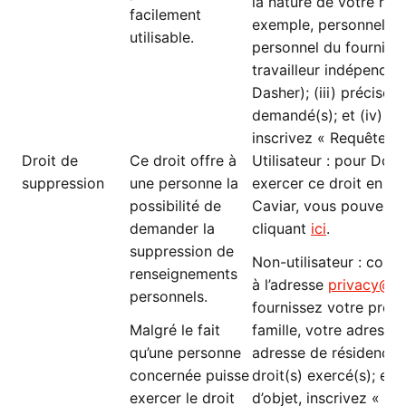
la nature de votre rel
facilement
exemple, personnel d
utilisable.
personnel du fournisse
travailleur indépendan
Dasher); (iii) précisez 
demandé(s); et (iv) dan
inscrivez « Requête D
Droit de
Ce droit offre à
Utilisateur : pour Do
suppression
une personne la
exercer ce droit en cl
possibilité de
Caviar, vous pouvez e
demander la
cliquant
ici
.
suppression de
Non-utilisateur : com
renseignements
à l’adresse
privacy@d
personnels.
fournissez votre prén
Malgré le fait
famille, votre adresse 
qu’une personne
adresse de résidence; (
concernée puisse
droit(s) exercé(s); et (
exercer le droit
d’objet, inscrivez « 