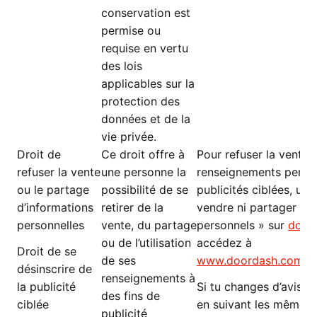
conservation est
permise ou
requise en vertu
des lois
applicables sur la
protection des
données et de la
vie privée.
Droit de
Ce droit offre à
Pour refuser la vente 
refuser la vente
une personne la
renseignements person
ou le partage
possibilité de se
publicités ciblées, util
d’informations
retirer de la
vendre ni partager m
personnelles
vente, du partage
personnels » sur
door
ou de l’utilisation
accédez à
Droit de se
de ses
www.doordash.com/co
désinscrire de
renseignements à
la publicité
Si tu changes d’avis, 
des fins de
ciblée
en suivant les mêmes 
publicité