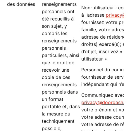
des données
renseignements
Non-utilisateur : com
personnels ont
à l’adresse
privacy@d
été recueillis à
fournissez votre prén
son sujet, y
famille, votre adresse 
compris les
adresse de résidence; (
renseignements
droit(s) exercé(s); et (
personnels
d’objet, inscrivez « 
particuliers, ainsi
utilisateur »
que le droit de
Personnel du commerç
recevoir une
fournisseur de services
copie de ces
indépendant qui n’est 
renseignements
personnels dans
Communiquez avec nou
un format
privacy@doordash.c
portable et, dans
votre prénom et votre
la mesure du
votre adresse courriel
techniquement
votre adresse de résid
possible,