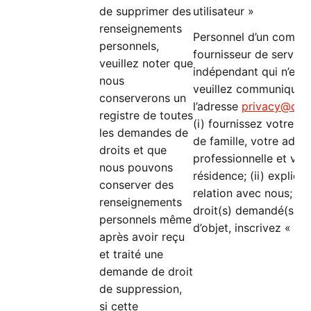
de supprimer des
utilisateur »
renseignements
Personnel d’un commer
personnels,
fournisseur de service
veuillez noter que
indépendant qui n’est 
nous
veuillez communiquer
conserverons un
l’adresse
privacy@doo
registre de toutes
(i) fournissez votre 
les demandes de
de famille, votre adres
droits et que
professionnelle et vot
nous pouvons
résidence; (ii) expliqu
conserver des
relation avec nous; (iii
renseignements
droit(s) demandé(s); et
personnels même
d’objet, inscrivez « R
après avoir reçu
et traité une
demande de droit
de suppression,
si cette