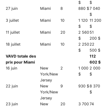
$
$
27 juin
Miami
8
880 $
7 040
$
3 juillet
Miami
10
1 120
11 200
$
$
11 juillet
Miami
20
2 560
51
$
200 $
18 juillet
Miami
10
2 250
22
$
500 $
VAVD totale des
112
prix pour Miami
602 $
16 juin
New
2
1 000
2 000
York/New
$
$
Jersey
22 juin
New
9
930 $
8 370
York/New
$
Jersey
23 juin
New
20
3 700
74