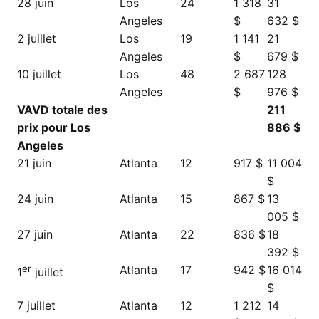
28 juin
Los
24
1 318
31
Angeles
$
632 $
2 juillet
Los
19
1 141
21
Angeles
$
679 $
10 juillet
Los
48
2 687
128
Angeles
$
976 $
VAVD totale des
211
prix pour Los
886 $
Angeles
21 juin
Atlanta
12
917 $
11 004
$
24 juin
Atlanta
15
867 $
13
005 $
27 juin
Atlanta
22
836 $
18
392 $
er
Atlanta
17
942 $
16 014
1
juillet
$
7 juillet
Atlanta
12
1 212
14