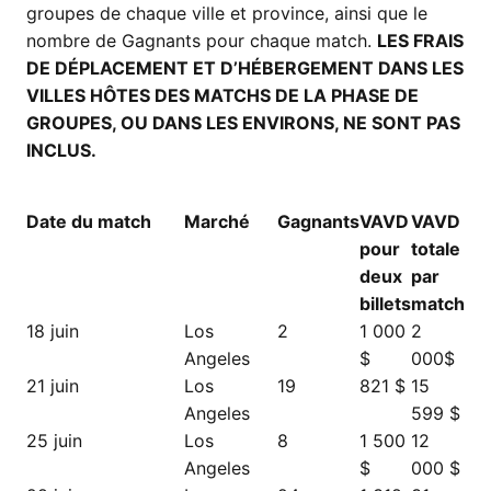
groupes de chaque ville et province, ainsi que le
nombre de Gagnants pour chaque match.
LES FRAIS
DE DÉPLACEMENT ET D’HÉBERGEMENT DANS LES
VILLES HÔTES DES MATCHS DE LA PHASE DE
GROUPES, OU DANS LES ENVIRONS, NE SONT PAS
INCLUS.
Date du match
Marché
Gagnants
VAVD
VAVD
pour
totale
deux
par
billets
match
18 juin
Los
2
1 000
2
Angeles
$
000$
21 juin
Los
19
821 $
15
Angeles
599 $
25 juin
Los
8
1 500
12
Angeles
$
000 $