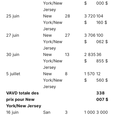
York/New
$
000 $
Jersey
25 juin
New
28
3 720
104
York/New
$
160 $
Jersey
27 juin
New
27
3 706
100
York/New
$
062 $
Jersey
30 juin
New
13
2 835
36
York/New
$
855 $
Jersey
5 juillet
New
8
1 570
12
York/New
$
560 $
Jersey
VAVD totale des
338
prix pour New
007 $
York/New Jersey
16 juin
San
3
1 000
3 000