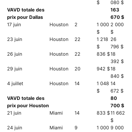
$
080 $
VAVD totale des
163
prix pour Dallas
670 $
17 juin
Houston
2
1 000
2 000
$
$
23 juin
Houston
22
1 218
26
$
796 $
26 juin
Houston
22
836 $
18
392 $
29 juin
Houston
20
942 $
18
840 $
4 juillet
Houston
14
1 048
14
$
672 $
VAVD totale des
80
prix pour Houston
700 $
21 juin
Miami
14
833 $
11 662
$
24 juin
Miami
9
1 000
9 000