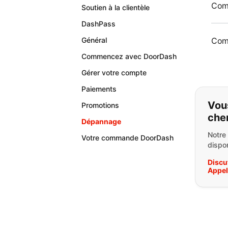
Comm
Soutien à la clientèle
DashPass
Comm
Général
Commencez avec DoorDash
Gérer votre compte
Paiements
Si v
Vou
Promotions
che
Dépannage
Notre
Votre commande DoorDash
dispon
Discu
Appe