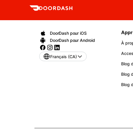
Appr
DoorDash pour iOS
DoorDash pour Android
À pro
Access
Français (CA)
Blog d
Blog 
Blog 