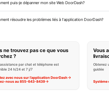
ent puis-je dépanner mon site Web DoorDash?
ent résoudre les problèmes liés à l'application DoorDash?
ous ne trouvez pas ce que vou
s ne trouvez pas ce que vous
Vous a
rchez ?
livrais
 assistance par chat et téléphone est
Obtenez u
ible 24 h/24 et 7 j/7
guidée
tez avec nous sur l’application DoorDash
lez-nous au 855-643-8439
Système 