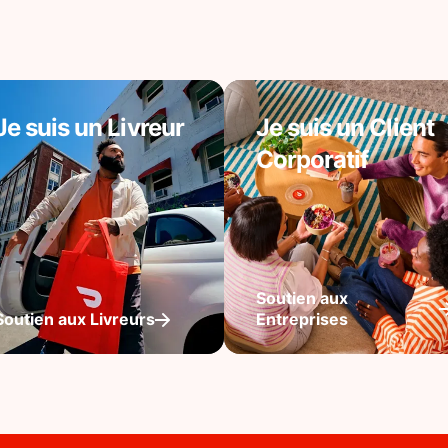
Je suis un Livreur
Je suis un Client
Corporatif
Soutien aux
Soutien aux Livreurs
Entreprises