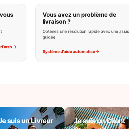
pas ce que vous cherchez:
 vous
Vous avez un problème de
livraison ?
t
Obtenez une résolution rapide avec une assi
guidée
orDash
Système d’aide automatisé
Je suis un Livreur
Je suis un Client