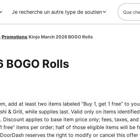
Je recherche un autre type de soutien
s
/
Promotions
/
Kinjo March 2026 BOGO Rolls
6 BOGO Rolls
m, add at least two items labeled “Buy 1, get 1 free” to you
hi & Grill, while supplies last. Valid only on items identified
 Discount applies to base item price only; fees, taxes, and
t 1 free" items per order; half of those eligible items will be f
DoorDash reserves the right to modify or cancel this offer 