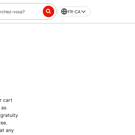
FR-CA
r cart
 as
 gratuity
ree.
at any