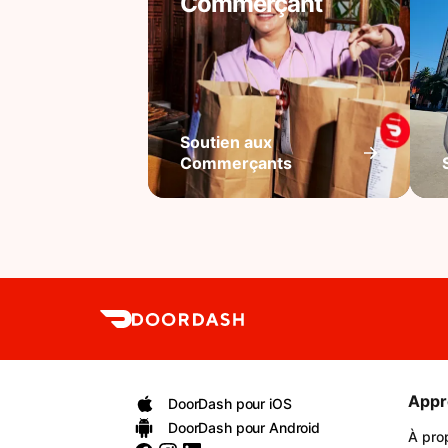
Commerçant
Soutien aux
Commerçants
Appr
DoorDash pour iOS
DoorDash pour Android
À pro