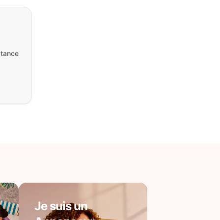
stance
Je suis un