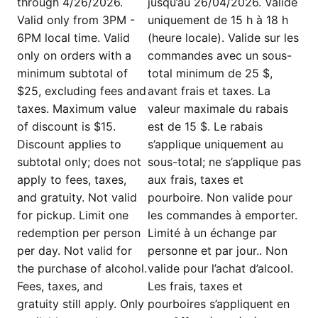
through 4/26/2026.
jusqu’au 26/04/2026. Valide
Valid only from 3PM -
uniquement de 15 h à 18 h
6PM local time. Valid
(heure locale). Valide sur les
only on orders with a
commandes avec un sous-
minimum subtotal of
total minimum de 25 $,
$25, excluding fees and
avant frais et taxes. La
taxes. Maximum value
valeur maximale du rabais
of discount is $15.
est de 15 $. Le rabais
Discount applies to
s’applique uniquement au
subtotal only; does not
sous-total; ne s’applique pas
apply to fees, taxes,
aux frais, taxes et
and gratuity. Not valid
pourboire. Non valide pour
for pickup. Limit one
les commandes à emporter.
redemption per person
Limité à un échange par
per day. Not valid for
personne et par jour.. Non
the purchase of alcohol.
valide pour l’achat d’alcool.
Fees, taxes, and
Les frais, taxes et
gratuity still apply. Only
pourboires s’appliquent en