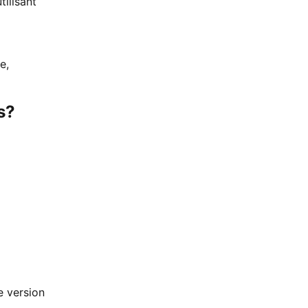
tilisant
e,
s?
e version