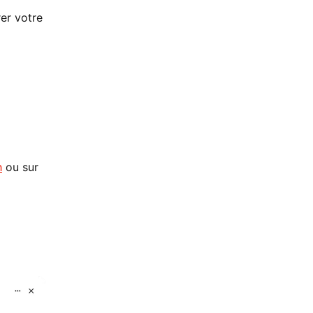
er votre
h
ou sur