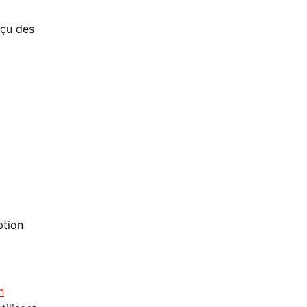
rçu des
ption
n