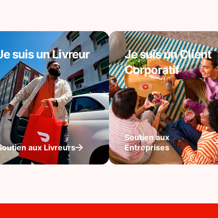
Je suis un Livreur
Je suis un Client
Corporatif
Soutien aux
Soutien aux Livreurs
Entreprises