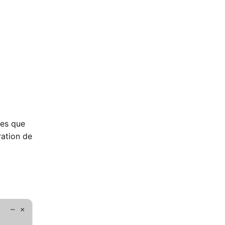
les que
ration de