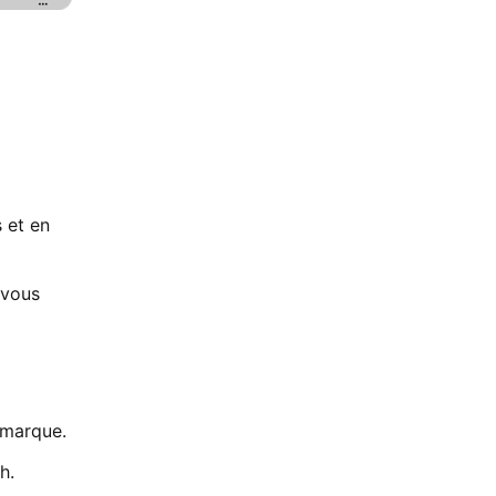
 et en
 vous
 marque.
h.