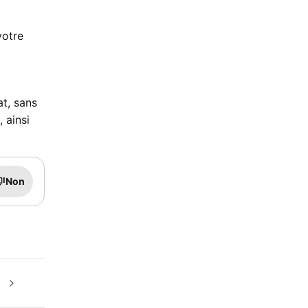
votre
t, sans
 ainsi
Non