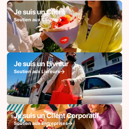
Je suis un Client
Soutien aux Clients
Je suis un Livreur
Soutien aux Livreurs
Je suis un Client Corporatif
Soutien aux Entreprises