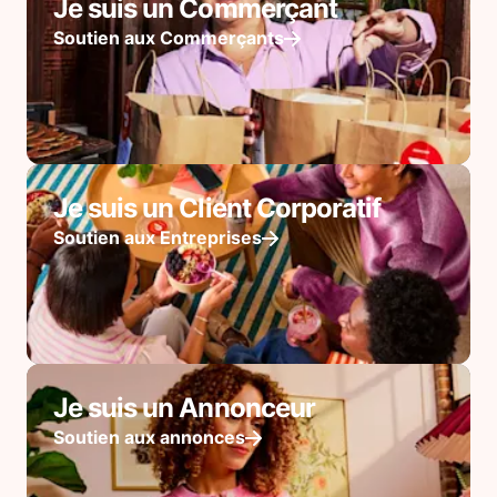
Je suis un Commerçant
Soutien aux Commerçants
Je suis un Client Corporatif
Soutien aux Entreprises
Je suis un Annonceur
Soutien aux annonces