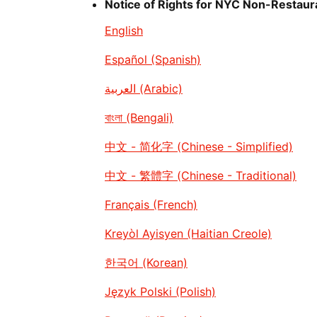
Notice of Rights for NYC Non-Restau
English
Español (Spanish)
العربية (Arabic)
বাংলা (Bengali)
中文 - 简化字 (Chinese - Simplified)
中文 - 繁體字 (Chinese - Traditional)
Français (French)
Kreyòl Ayisyen (Haitian Creole)
한국어 (Korean)
Język Polski (Polish)