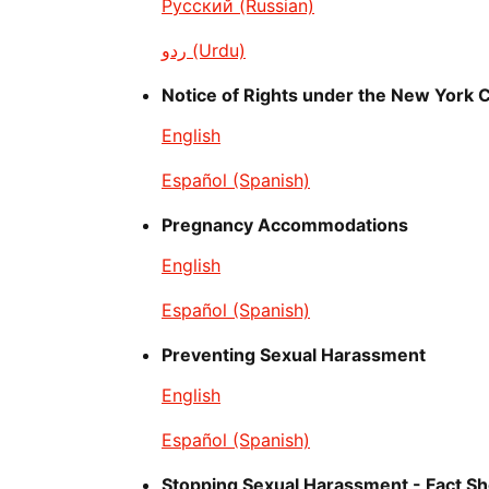
Русский (Russian)
ردو (Urdu)
Notice of Rights under the New York 
English
Español (Spanish)
Pregnancy Accommodations
English
Español (Spanish)
Preventing Sexual Harassment
English
Español (Spanish)
Stopping Sexual Harassment - Fact Sh