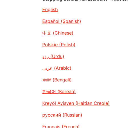
English
Español (Spanish)
中文 (Chinese)
Polskie (Polish)
ردو (Urdu)
عربى (Arabic)
বাঙালি (Bengali)
한국어 (Korean)
Kreyòl Ayisyen (Haitian Creole)
русский (Russian)
Français (French)