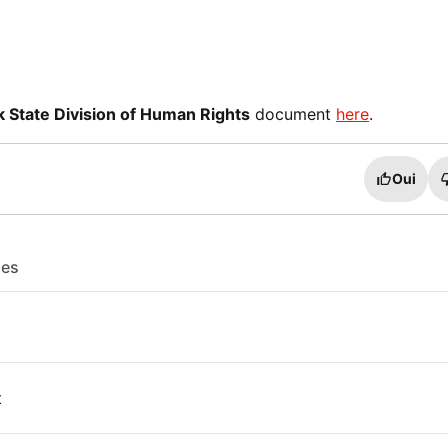
 State Division of Human Rights
document
here
.
Oui
les
t