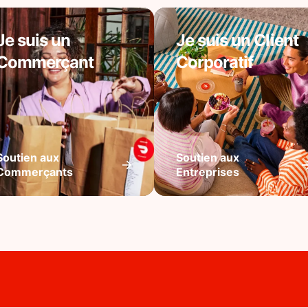
Je suis un
Je suis un Client
Commerçant
Corporatif
Soutien aux
Soutien aux
Commerçants
Entreprises