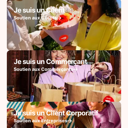
Je suis un Client
Soutien aux Clients
Je suis un Commerçant
Soutien aux Commerçants
Je suis un Client Corporatif
Soutien aux Entreprises