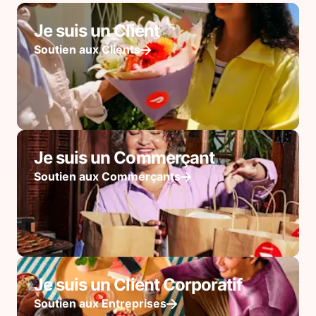
Je suis un Client
Soutien aux Clients
Je suis un Commerçant
Soutien aux Commerçants
Je suis un Client Corporatif
Soutien aux Entreprises