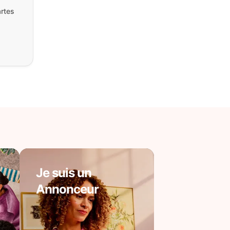
rtes
Je suis un
Annonceur