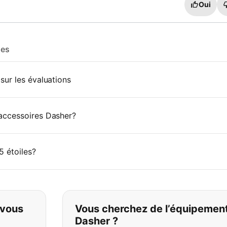
Oui
les
ur les évaluations
accessoires Dasher?
5 étoiles?
pas ce que vous cherchez:
 vous
Vous cherchez de l’équipemen
Dasher ?