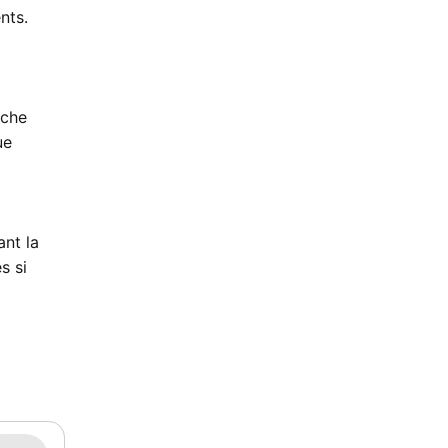
nts.
oche
ue
ant la
s si