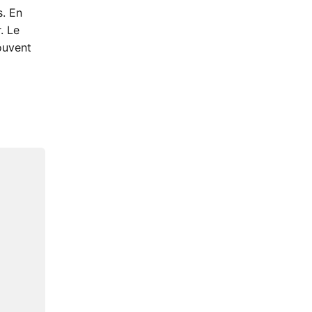
s. En
. Le
ouvent