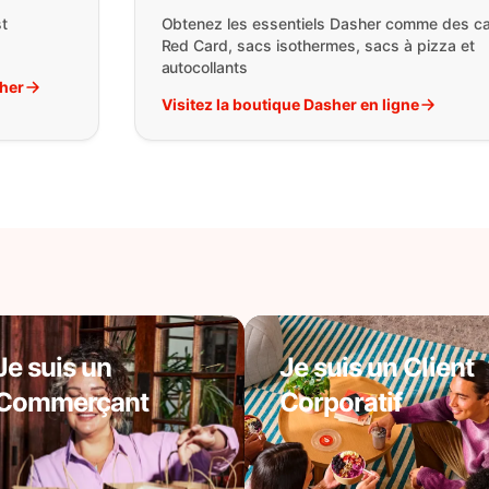
t
Obtenez les essentiels Dasher comme des ca
Red Card, sacs isothermes, sacs à pizza et
autocollants
sher
Visitez la boutique Dasher en ligne
Je suis un
Je suis un Client
Commerçant
Corporatif