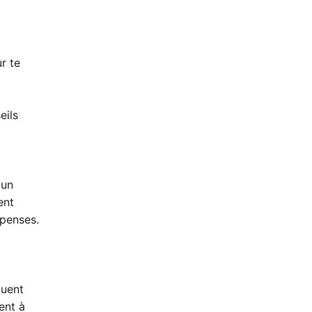
r te
eils
 un
ent
mpenses.
tuent
ent à