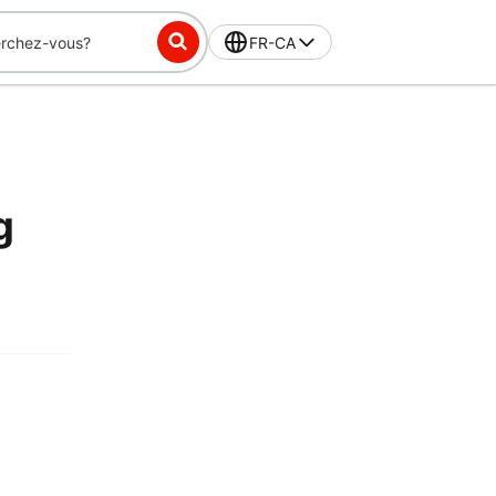
FR-CA
g