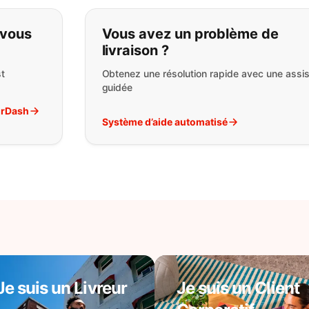
pas ce que vous cherchez:
 vous
Vous avez un problème de
livraison ?
t
Obtenez une résolution rapide avec une assi
guidée
orDash
Système d’aide automatisé
Je suis un Livreur
Je suis un Client