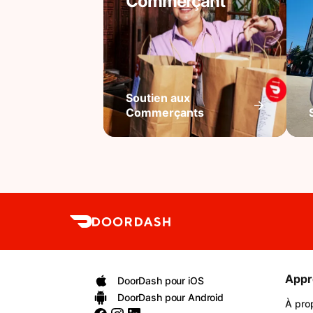
Commerçant
Soutien aux
Commerçants
Appr
DoorDash pour iOS
DoorDash pour Android
À pro