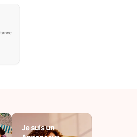
stance
Je suis un