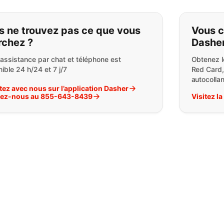
ous ne trouvez pas ce que vou
s ne trouvez pas ce que vous
Vous c
rchez ?
Dasher
 assistance par chat et téléphone est
Obtenez l
ible 24 h/24 et 7 j/7
Red Card,
autocolla
tez avec nous sur l’application Dasher
lez-nous au 855-643-8439
Visitez l