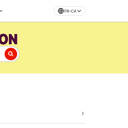
FR-CA
ION