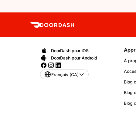
Appr
DoorDash pour iOS
DoorDash pour Android
À pro
Access
Français (CA)
Blog d
Blog 
Blog 