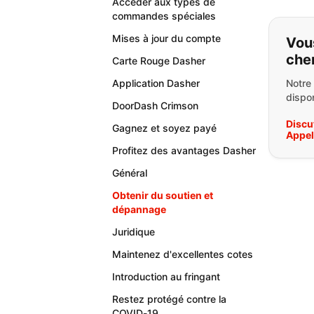
Accéder aux types de
commandes spéciales
Si v
Mises à jour du compte
Vou
che
Carte Rouge Dasher
Application Dasher
Notre
dispon
DoorDash Crimson
Discu
Gagnez et soyez payé
Appe
Profitez des avantages Dasher
Général
Obtenir du soutien et
dépannage
Juridique
Maintenez d'excellentes cotes
Introduction au fringant
Restez protégé contre la
COVID-19