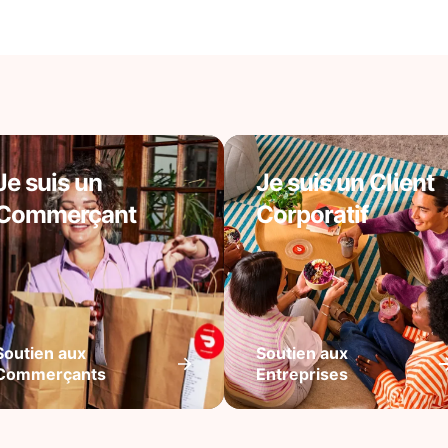
Je suis un
Je suis un Client
Commerçant
Corporatif
Soutien aux
Soutien aux
Commerçants
Entreprises