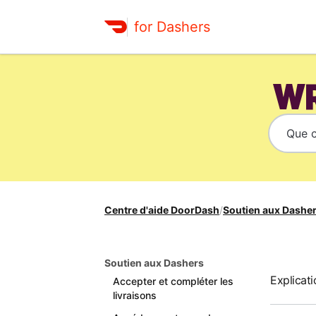
for Dashers
WR
Centre d'aide DoorDash
/
Soutien aux Dashe
Soutien aux Dashers
Explicati
Accepter et compléter les
livraisons