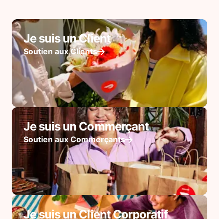
Je suis un Client
Soutien aux Clients
Je suis un Commerçant
Soutien aux Commerçants
Je suis un Client Corporatif