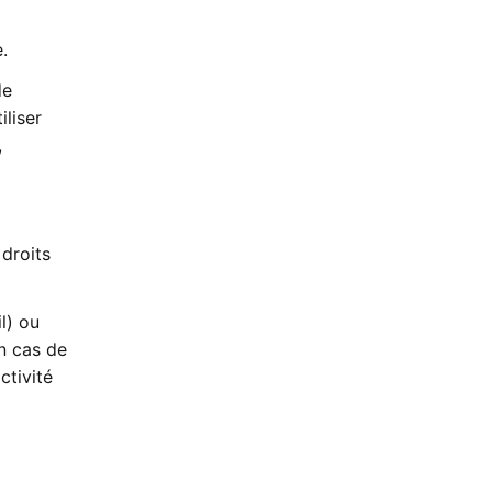
.
de
iliser
,
 droits
l) ou
n cas de
ctivité