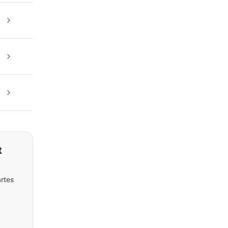
t
rtes