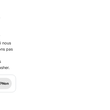
r
T
i nous
ons pas
s
sher.
Non