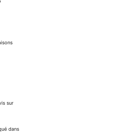
s
aisons
vis sur
iqué dans