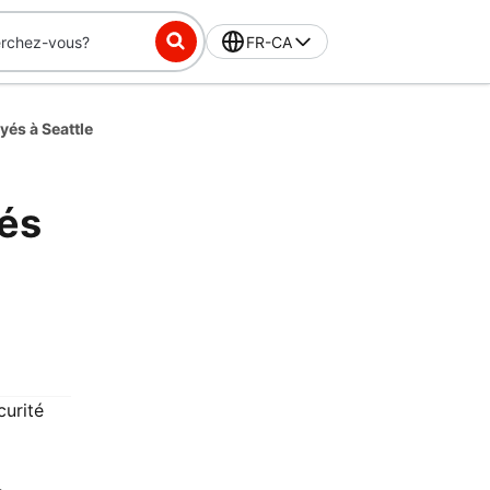
FR-CA
yés à Seattle
yés
urité