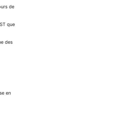
ours de
SST que
ne des
se en