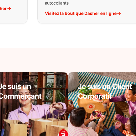
autocollants
sher
Visitez la boutique Dasher en ligne
Je suis un
Je suis un Client
Commerçant
Corporatif