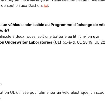
 de soutien aux Dashers
ici
.
e un véhicule admissible au Programme d’échange de vél
York?
éhicule à deux roues, soit une batterie au lithium-ion
qui
tion Underwriter Laboratories (UL)
(c.-à-d. UL 2849, UL 2
n
cation UL utilisée pour alimenter un vélo électrique, un scoo
e