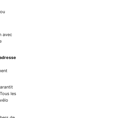
 ou
sh avec
e
l’adresse
ment
arantit
Tous les
vélo
shers de