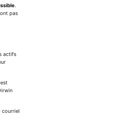
ssible
.
ront pas
 actifs
eur
 est
Dirwin
courriel