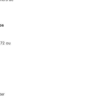
os
272 ou
ter