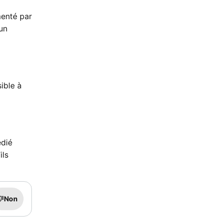
menté par
’un
ible à
édié
ils
Non