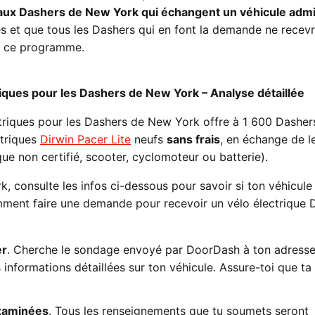
L aux Dashers de New York qui échangent un véhicule admi
tés et que tous les Dashers qui en font la demande ne recev
de ce programme.
ques pour les Dashers de New York – Analyse détaillée
riques pour les Dashers de New York offre à 1 600 Dashers
ctriques
Dirwin Pacer Lite
neufs
sans frais
, en échange de l
que non certifié, scooter, cyclomoteur ou batterie).
k, consulte les infos ci-dessous pour savoir si ton véhicule
mment faire une demande pour recevoir un vélo électrique 
er
. Cherche le sondage envoyé par DoorDash à ton adresse 
 informations détaillées sur ton véhicule. Assure-toi que ta
examinées
. Tous les renseignements que tu soumets seront