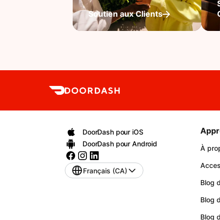
Soutien aux Clients
Appr
DoorDash pour iOS
DoorDash pour Android
À pro
Access
Français (CA)
Blog d
Blog 
Blog 