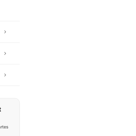
t
rtes