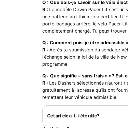
Q :
Que dois-je savoir sur le vélo élec
R :
Le modèle Dirwin Pacer Lite est un 
une batterie au lithium-ion certifiée UL
porte-bagages arrière, le vélo Pacer Li
complètement chargé. Tu peux trouver p
Q : Comment puis-je être admissible
R :
Après ta soumission du sondage Véhic
l’échange selon la loi de la ville de Ne
programme.
Q :
Que signifie « sans frais » »? Est
R :
Les Dashers sélectionnés n’auront ri
gratuitement à l’adresse qu’ils ont fourn
remettent leur véhicule admissible.
Cet article a-t-il été utile?