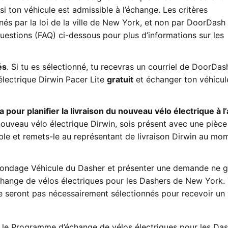
si ton véhicule est admissible à l’échange. Les critères
inés par la loi de la ville de New York, et non par DoorDash
questions (FAQ) ci-dessous pour plus d’informations sur les
és
. Si tu es sélectionné, tu recevras un courriel de DoorDa
électrique Dirwin Pacer Lite
gratuit
et échanger ton véhicul
a pour planifier la livraison du nouveau vélo électrique à 
nouveau vélo électrique Dirwin, sois présent avec une pièce
ible et remets-le au représentant de livraison Dirwin au mo
e sondage Véhicule du Dasher et présenter une demande ne g
hange de vélos électriques pour les Dashers de New York. 
 seront pas nécessairement sélectionnés pour recevoir un 
 le Programme d’échange de vélos électriques pour les Da