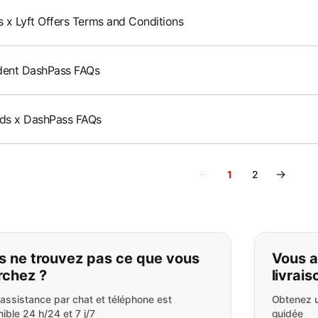
 x Lyft Offers Terms and Conditions
dent DashPass FAQs
ds x DashPass FAQs
←
→
1
2
ous ne trouvez pas ce que vou
s ne trouvez pas ce que vous
Vous a
rchez ?
livrais
 assistance par chat et téléphone est
Obtenez u
ible 24 h/24 et 7 j/7
guidée