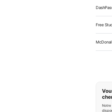
DashPass
Free Stu
McDonal
Si v
Vou
che
Notre
dispon