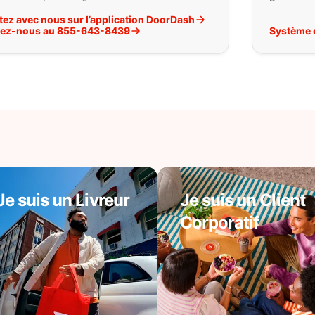
tez avec nous sur l’application DoorDash
lez-nous au 855-643-8439
Système 
Je suis un Livreur
Je suis un Client
Corporatif