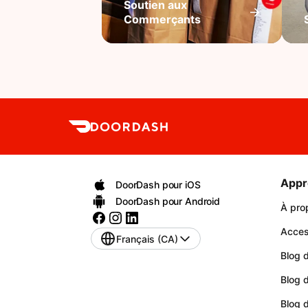
Soutien aux
Commerçants
Appr
DoorDash pour iOS
DoorDash pour Android
À pro
Access
Français (CA)
Blog d
Blog 
Blog 