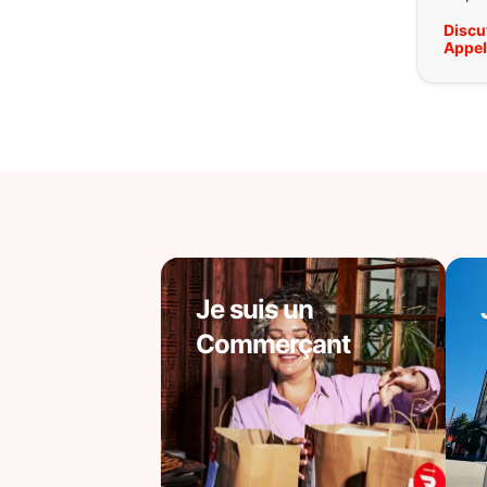
Discu
Appe
Je suis un
Commerçant