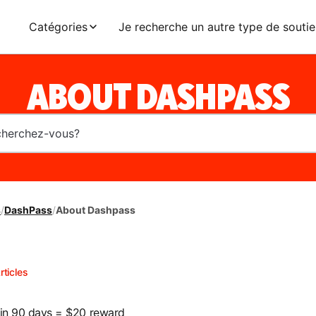
Catégories
Je recherche un autre type de soutie
ABOUT DASHPASS
s
/
DashPass
/
About Dashpass
rticles
 in 90 days = $20 reward