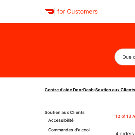
for Customers
Centre d'aide DoorDash
/
Soutien aux Client
Soutien aux Clients
10
of
13
A
Accessibilité
Commandes d'alcool
4 orders