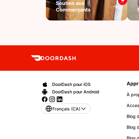
Soutien aux
Commerçants
Appr
DoorDash pour iOS
DoorDash pour Android
À pro
Access
Français (CA)
Blog d
Blog 
Blog 