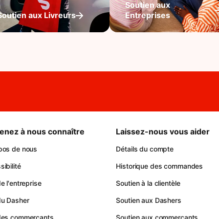
Soutien aux
Soutien aux Livreurs
Entreprises
enez à nous connaître
Laissez-nous vous aider
pos de nous
Détails du compte
ibilité
Historique des commandes
e l'entreprise
Soutien à la clientèle
du Dasher
Soutien aux Dashers
des commerçants
Soutien aux commerçants