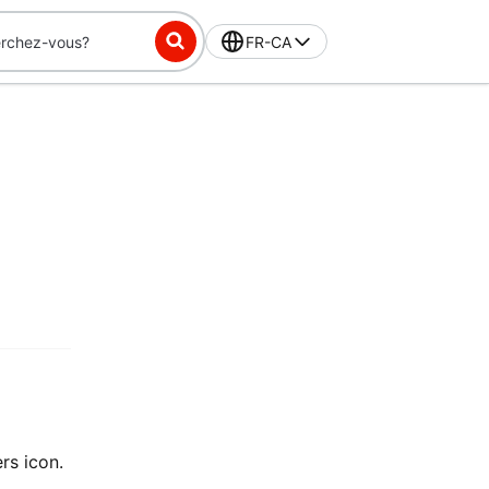
FR-CA
rs icon.