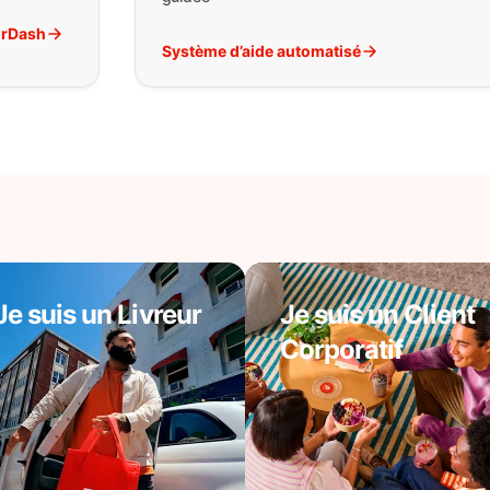
orDash
Système d’aide automatisé
Je suis un Livreur
Je suis un Client
Corporatif