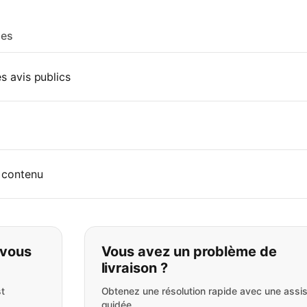
les
es avis publics
 contenu
pas ce que vous cherchez:
 vous
Vous avez un problème de
livraison ?
t
Obtenez une résolution rapide avec une assi
guidée