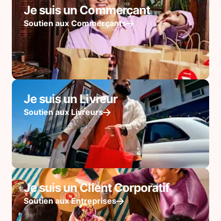
Je suis un Commerçant
Soutien aux Commerçants
Je suis un Livreur
Soutien aux Livreurs
Je suis un Client Corporatif
Soutien aux Entreprises