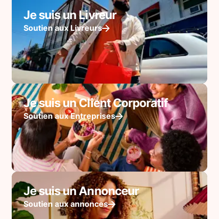
Je suis un Livreur
Soutien aux Livreurs
Je suis un Client Corporatif
Soutien aux Entreprises
Je suis un Annonceur
Soutien aux annonces