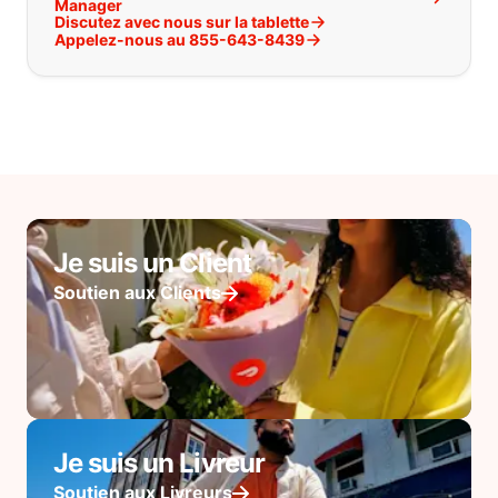
Manager
Discutez avec nous sur la tablette
Appelez-nous au 855-643-8439
Je suis un Client
Soutien aux Clients
Je suis un Livreur
Soutien aux Livreurs