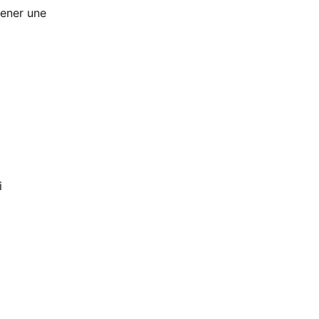
mener une
i