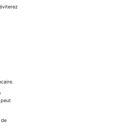
éviterez
caire.
o
 peut
 de