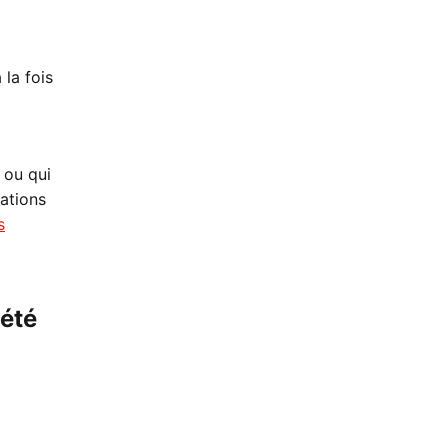
 la fois
 ou qui
mations
s
été