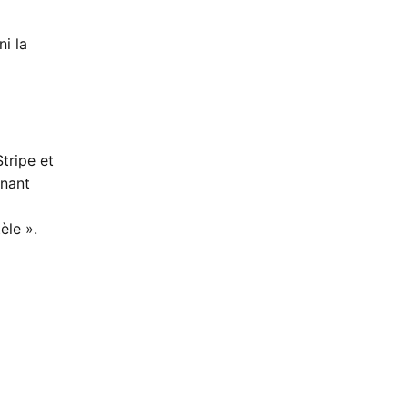
i la
tripe et
rnant
èle ».