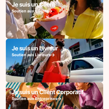
Je suis un Client
Soutien aux Clients
Je suis un Livreur
Soutien aux Livreurs
Je suis un Client Corporatif
Soutien aux Entreprises