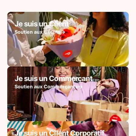
Je suis un Client
Soutien aux Clients
Je suis un Commerçant
Soutien aux Commerçants
Je suis un Client Corporatif