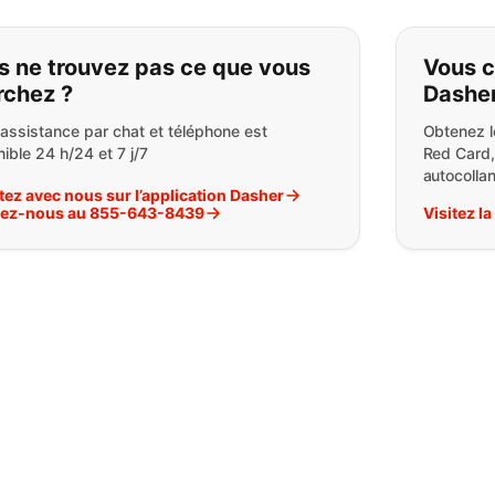
ous ne trouvez pas ce que vou
s ne trouvez pas ce que vous
Vous c
rchez ?
Dasher
 assistance par chat et téléphone est
Obtenez l
ible 24 h/24 et 7 j/7
Red Card,
autocolla
tez avec nous sur l’application Dasher
lez-nous au 855-643-8439
Visitez l