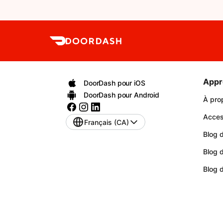
Appr
DoorDash pour iOS
DoorDash pour Android
À pro
Access
Français (CA)
Blog d
Blog 
Blog 