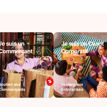
Je suis un
Je suis un Client
Commerçant
Corporatif
Soutien aux
Soutien aux
Commerçants
Entreprises