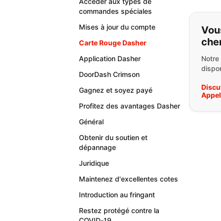
Accéder aux types de
commandes spéciales
Si v
Mises à jour du compte
Vou
che
Carte Rouge Dasher
Application Dasher
Notre
dispon
DoorDash Crimson
Discu
Gagnez et soyez payé
Appe
Profitez des avantages Dasher
Général
Obtenir du soutien et
dépannage
Juridique
Maintenez d'excellentes cotes
Introduction au fringant
Restez protégé contre la
COVID-19