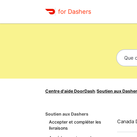
for Dashers
Centre d'aide DoorDash
/
Soutien aux Dashe
Soutien aux Dashers
Canada D
Accepter et compléter les
livraisons