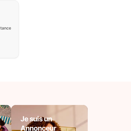
stance
Je suis un
Annonceur