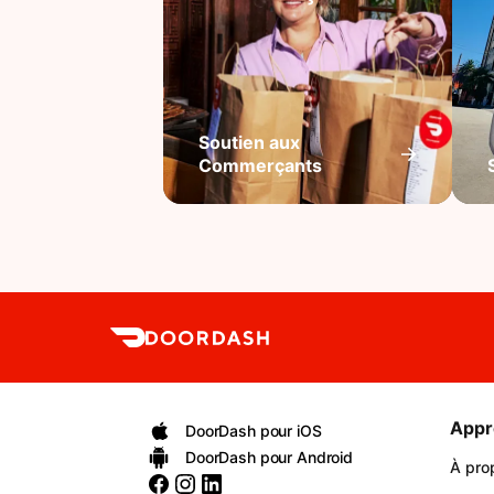
Soutien aux
Commerçants
Appr
DoorDash pour iOS
DoorDash pour Android
À pro