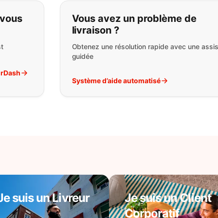
pas ce que vous cherchez:
 vous
Vous avez un problème de
livraison ?
t
Obtenez une résolution rapide avec une assi
guidée
orDash
Système d’aide automatisé
Je suis un Livreur
Je suis un Client
Corporatif