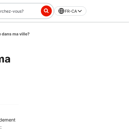
FR-CA
 dans ma ville?
ma
idement
: