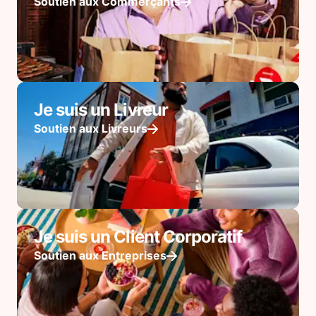
Soutien aux Commerçants
Je suis un Livreur
Soutien aux Livreurs
Je suis un Client Corporatif
Soutien aux Entreprises