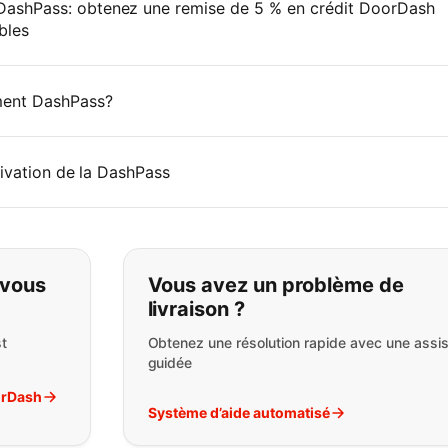
ashPass: obtenez une remise de 5 % en crédit DoorDash
bles
ment DashPass?
tivation de la DashPass
pas ce que vous cherchez:
 vous
Vous avez un problème de
livraison ?
t
Obtenez une résolution rapide avec une assi
guidée
orDash
Système d’aide automatisé