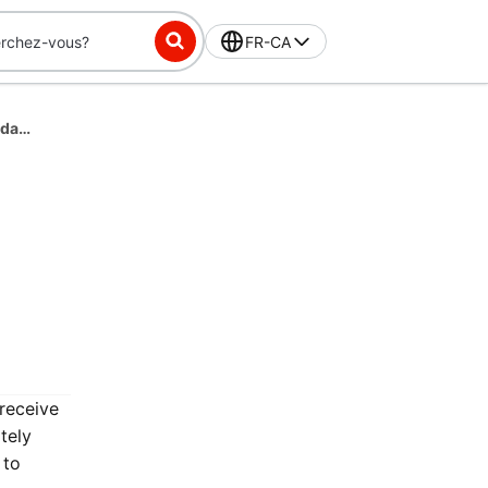
FR-CA
DashPass-Exclusive Challenge: Place 20 orders in 56 days, get $10 off
 receive
tely
 to