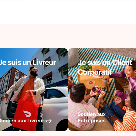
Je suis un Livreur
Je suis un Client
Corporatif
Soutien aux
Soutien aux Livreurs
Entreprises