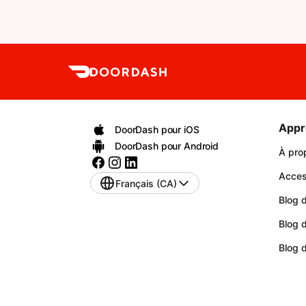
Appr
DoorDash pour iOS
DoorDash pour Android
À pro
Access
Français (CA)
Blog d
Blog 
Blog 