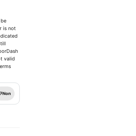
 be
r is not
ndicated
ill
DoorDash
t valid
terms
Non