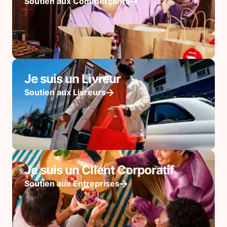
Soutien aux Commerçants
Je suis un Livreur
Soutien aux Livreurs
Je suis un Client Corporatif
Soutien aux Entreprises