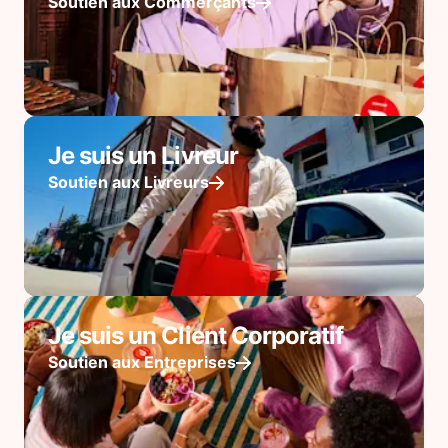
Soutien aux Commerçants
Je suis un Livreur
Soutien aux Livreurs
Je suis un Client Corporatif
Soutien aux Entreprises