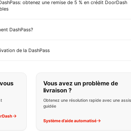
ashPass: obtenez une remise de 5 % en crédit DoorDash
bles
ment DashPass?
tivation de la DashPass
pas ce que vous cherchez:
 vous
Vous avez un problème de
livraison ?
t
Obtenez une résolution rapide avec une assi
guidée
orDash
Système d’aide automatisé