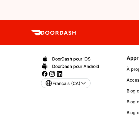
Appr
DoorDash pour iOS
DoorDash pour Android
À pro
Access
Français (CA)
Blog d
Blog 
Blog 