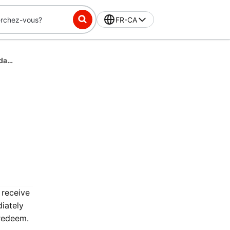
FR-CA
DashPass-Exclusive Challenge: Place 13 orders in 28 days, get $7 off
 receive
iately
 redeem.