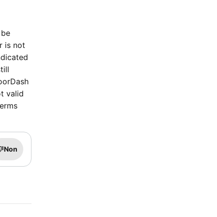
 be
r is not
ndicated
ill
DoorDash
t valid
terms
Non