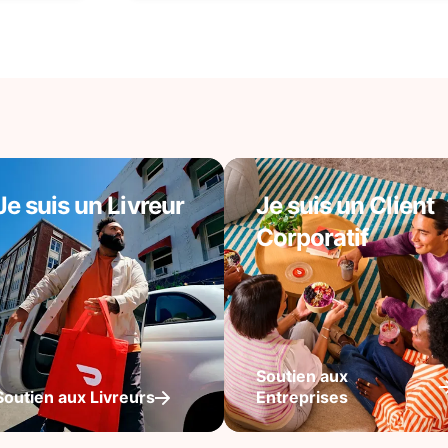
Je suis un Livreur
Je suis un Client
Corporatif
Soutien aux
Soutien aux Livreurs
Entreprises