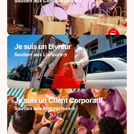
Soutien aux Commerçants
Je suis un Livreur
Soutien aux Livreurs
Je suis un Client Corporatif
Soutien aux Entreprises