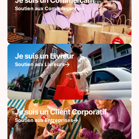
Je suis un Commerçant
Soutien aux Commerçants
Je suis un Livreur
Soutien aux Livreurs
Je suis un Client Corporatif
Soutien aux Entreprises