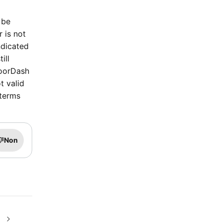
 be
r is not
ndicated
ill
DoorDash
t valid
 terms
Non