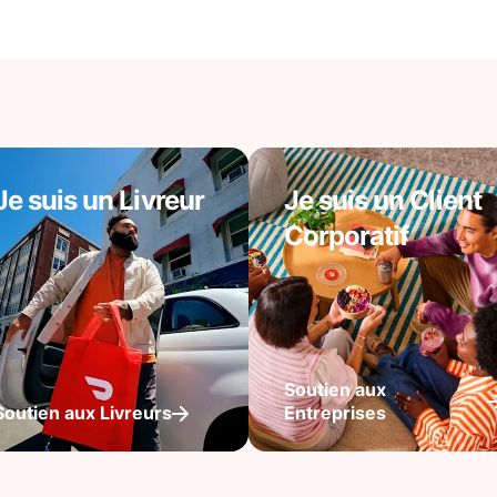
Je suis un Livreur
Je suis un Client
Corporatif
Soutien aux
Soutien aux Livreurs
Entreprises