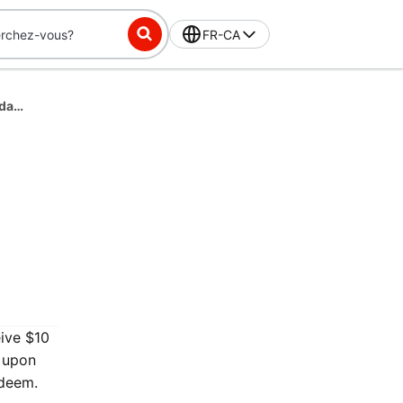
FR-CA
DashPass-Exclusive Challenge: Place 10 orders in 56 days, get $10 off
eive $10
y upon
edeem.