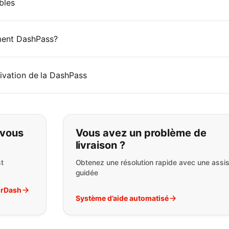
bles
ment DashPass?
tivation de la DashPass
pas ce que vous cherchez:
 vous
Vous avez un problème de
livraison ?
t
Obtenez une résolution rapide avec une assi
guidée
orDash
Système d’aide automatisé