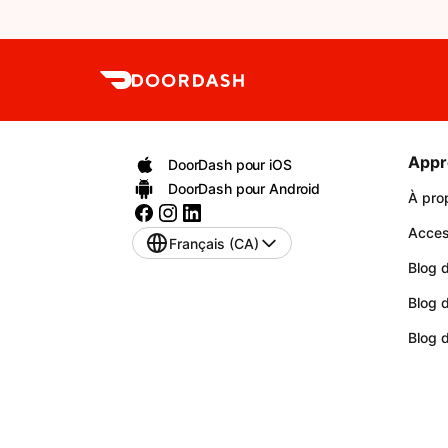
Appr
DoorDash pour iOS
DoorDash pour Android
À pro
Access
Français (CA)
Blog d
Blog 
Blog 