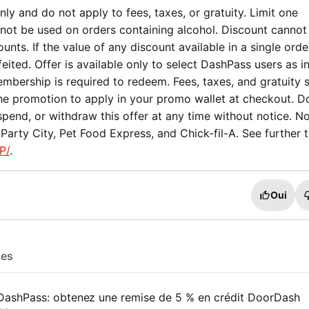
ly and do not apply to fees, taxes, or gratuity. Limit one
not be used on orders containing alcohol. Discount cannot
nts. If the value of any discount available in a single orde
eited. Offer is available only to select DashPass users as i
mbership is required to redeem. Fees, taxes, and gratuity st
the promotion to apply in your promo wallet at checkout. 
spend, or withdraw this offer at any time without notice. No
arty City, Pet Food Express, and Chick-fil-A. See further 
P/
.
Oui
les
ashPass: obtenez une remise de 5 % en crédit DoorDash