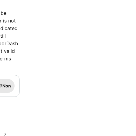
 be
r is not
ndicated
ill
DoorDash
t valid
terms
Non