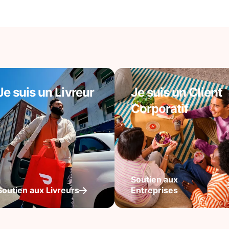
Je suis un Livreur
Je suis un Client
Corporatif
Soutien aux
Soutien aux Livreurs
Entreprises