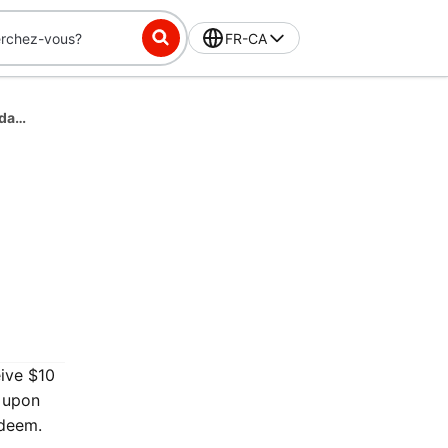
FR-CA
DashPass-Exclusive Challenge: Place 10 orders in 42 days, get $10 off
eive $10
y upon
edeem.