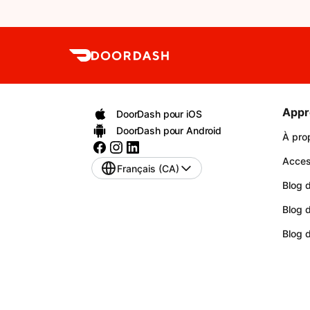
Appr
DoorDash pour iOS
DoorDash pour Android
À pro
Access
Français (CA)
Blog d
Blog 
Blog 