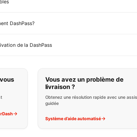
bles
ment DashPass?
tivation de la DashPass
pas ce que vous cherchez:
 vous
Vous avez un problème de
livraison ?
t
Obtenez une résolution rapide avec une assi
guidée
orDash
Système d’aide automatisé