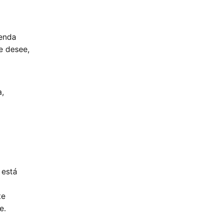
ienda
e desee,
a,
 está
te
e.