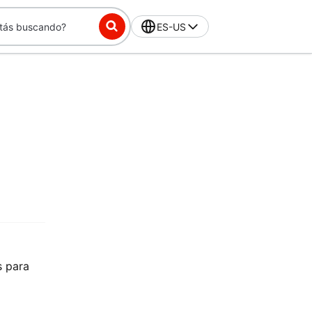
ES-US
s para