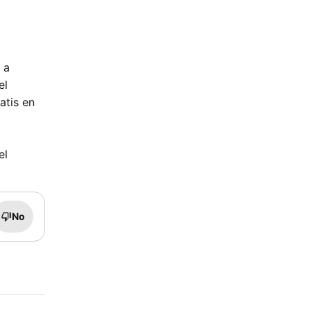
 a
el
atis en
el
No