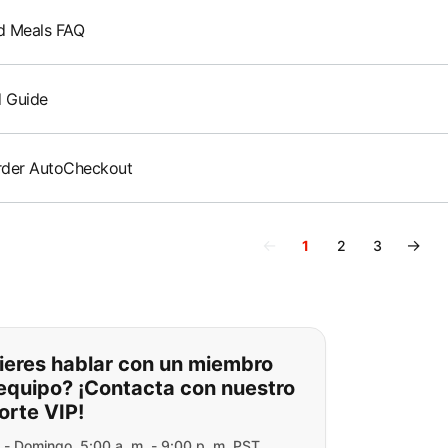
d Meals FAQ
d Guide
rder AutoCheckout
←
→
1
2
3
o puede encontrar lo que está
ieres hablar con un miembro
 equipo? ¡Contacta con nuestro
orte VIP!
 - Domingo, 5:00 a. m. - 9:00 p. m. PST