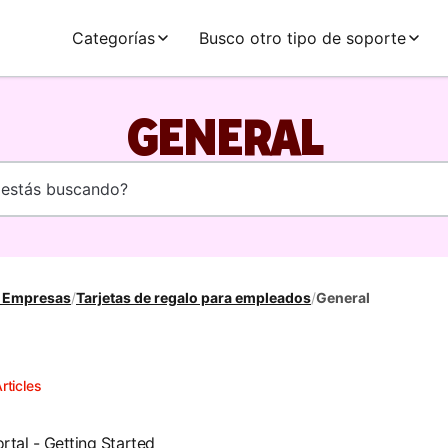
Categorías
Busco otro tipo de soporte
GENERAL
a Empresas
/
Tarjetas de regalo para empleados
/
General
rticles
rtal - Getting Started