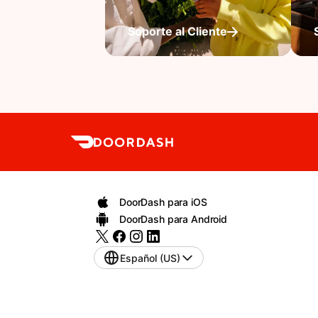
Soporte al Cliente
DoorDash para iOS
DoorDash para Android
Español (US)