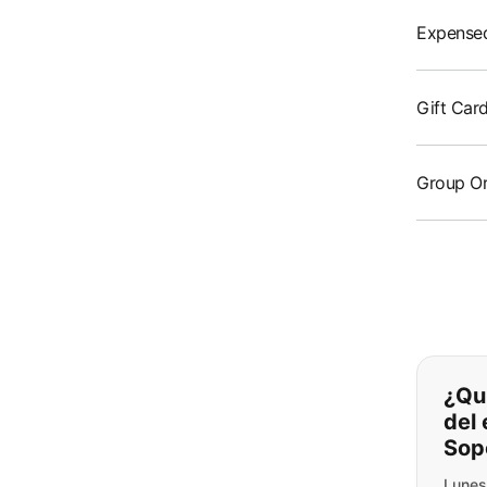
Expense
Gift Car
Group O
Si n
¿Qu
del
Sop
Lunes