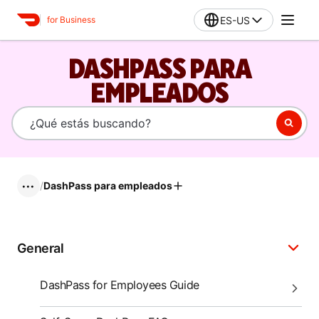
ES-US
for Business
DASHPASS PARA
EMPLEADOS
/
DashPass para empleados
•••
General
DashPass for Employees Guide