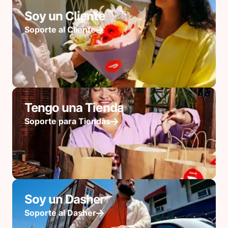
Soy un Cliente
Soporte al Cliente
Tengo una Tienda
Soporte para Tiendas
Soy un Dasher
Soporte al Dasher