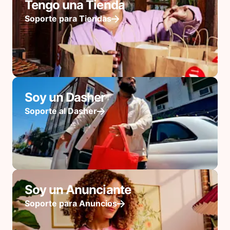
Tengo una Tienda
Soporte para Tiendas
Soy un Dasher
Soporte al Dasher
Soy un Anunciante
Soporte para Anuncios