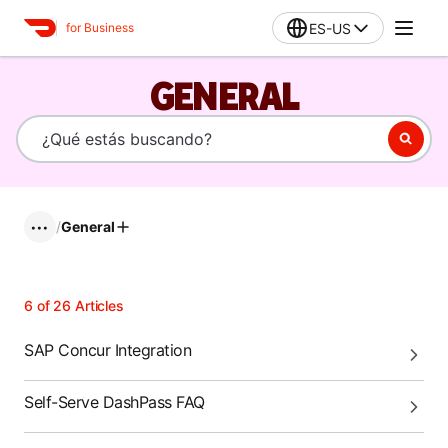
ES-US
for Business
GENERAL
/
General
•••
6
of
26
Articles
SAP Concur Integration
Self-Serve DashPass FAQ