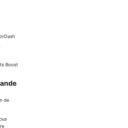
oorDash
e
ts Boost
mande
en de
vous
re