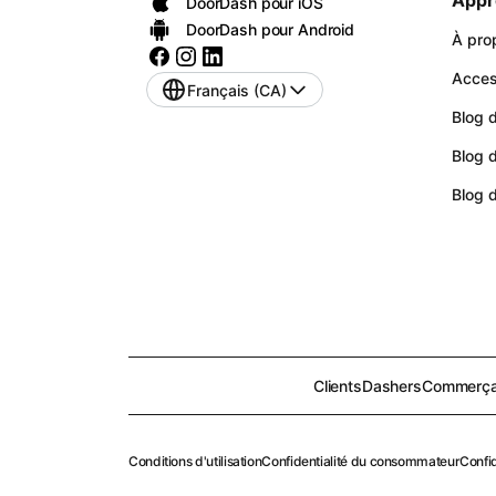
Appr
DoorDash pour iOS
DoorDash pour Android
À pro
Access
Français (CA)
Blog d
Blog 
Blog 
Clients
Dashers
Commerça
Conditions d'utilisation
Confidentialité du consommateur
Confid