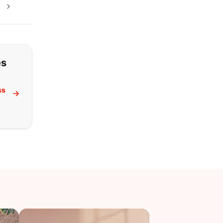
es
ss