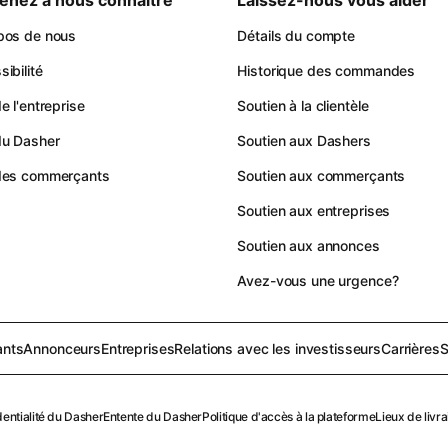
enez à nous connaître
Laissez-nous vous aider
pos de nous
Détails du compte
ibilité
Historique des commandes
e l'entreprise
Soutien à la clientèle
du Dasher
Soutien aux Dashers
des commerçants
Soutien aux commerçants
Soutien aux entreprises
Soutien aux annonces
Avez-vous une urgence?
nts
Annonceurs
Entreprises
Relations avec les investisseurs
Carrières
S
entialité du Dasher
Entente du Dasher
Politique d'accès à la plateforme
Lieux de livra