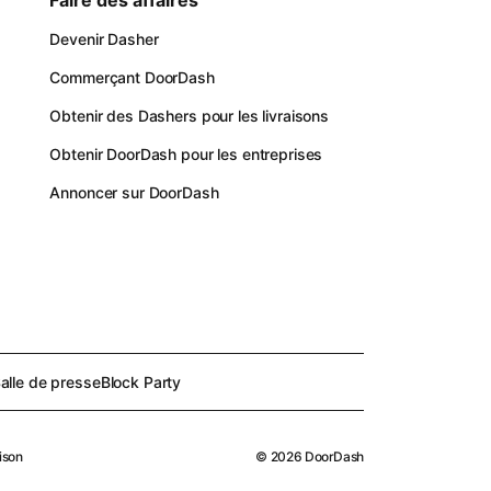
Faire des affaires
Devenir Dasher
Commerçant DoorDash
Obtenir des Dashers pour les livraisons
Obtenir DoorDash pour les entreprises
Annoncer sur DoorDash
alle de presse
Block Party
ison
©
2026
DoorDash