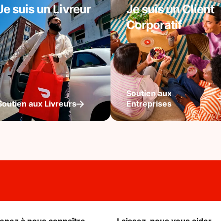
Je suis un Livreur
Je suis un Client
Corporatif
Soutien aux
Soutien aux Livreurs
Entreprises