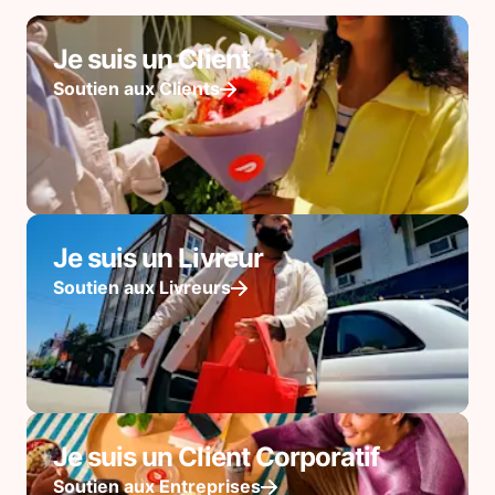
Je suis un Client
Soutien aux Clients
Je suis un Livreur
Soutien aux Livreurs
Je suis un Client Corporatif
Soutien aux Entreprises