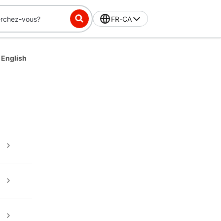
FR-CA
 English