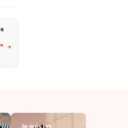
es
ss
Je suis un