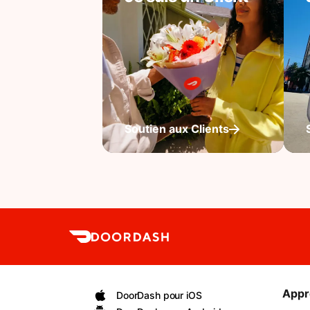
Soutien aux Clients
Appr
DoorDash pour iOS