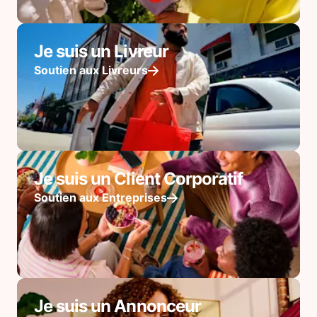
Je suis un Livreur
Soutien aux Livreurs
Je suis un Client Corporatif
Soutien aux Entreprises
Je suis un Annonceur